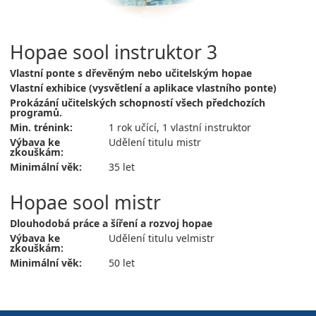
Hopae sool instruktor 3
Vlastní ponte s dřevěným nebo učitelským hopae
Vlastní exhibice (vysvětlení a aplikace vlastního ponte)
Prokázání učitelských schopností všech předchozích
programů.
Min. trénink:
1 rok učící, 1 vlastní instruktor
Výbava ke
Udělení titulu mistr
zkouškám:
Minimální věk:
35 let
Hopae sool mistr
Dlouhodobá práce a šíření a rozvoj hopae
Výbava ke
Udělení titulu velmistr
zkouškám:
Minimální věk:
50 let