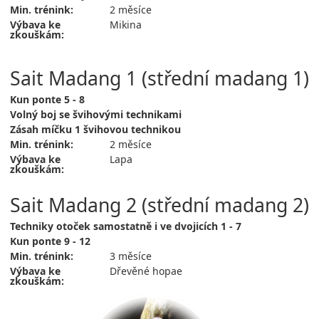
Min. trénink:
2 měsíce
Výbava ke
Mikina
zkouškám:
Sait Madang 1 (střední madang 1)
Kun ponte 5 - 8
Volný boj se švihovými technikami
Zásah míčku 1 švihovou technikou
Min. trénink:
2 měsíce
Výbava ke
Lapa
zkouškám:
Sait Madang 2 (střední madang 2)
Techniky otoček samostatně i ve dvojicích 1 - 7
Kun ponte 9 - 12
Min. trénink:
3 měsíce
Výbava ke
Dřevěné hopae
zkouškám: