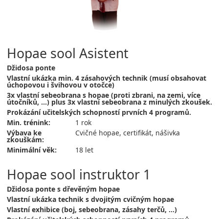
Hopae sool Asistent
Džidosa ponte
Vlastní ukázka min. 4 zásahových technik (musí obsahovat
úchopovou i švihovou v otočce)
3x vlastní sebeobrana s hopae (proti zbrani, na zemi, více
útočníků, ...) plus 3x vlastní sebeobrana z minulých zkoušek.
Prokázání učitelských schopností prvních 4 programů.
Min. trénink:
1 rok
Výbava ke
Cvičné hopae, certifikát, nášivka
zkouškám:
Minimální věk:
18 let
Hopae sool instruktor 1
Džidosa ponte s dřevěným hopae
Vlastní ukázka technik s dvojitým cvičným hopae
Vlastní exhibice (boj, sebeobrana, zásahy terčů, ...)