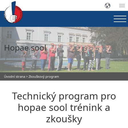
Hopae sool
Úvodní strana
> Zkouškový program
Technický program pro
hopae sool trénink a
zkoušky