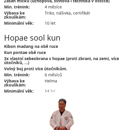
Zásah míčku (úchopová, švihová i technika v otočce)
Min. trénink:
4 měsíce
Výbava ke
Triko, nášivka, certifikát
zkouškám:
Minimální věk:
10 let
Hopae sool kun
Kibon madang na obě ruce
Kun pontae obě ruce
3x vlastní sebeobrana s hopae (proti zbrani, na zemi, více
útočníků, ...)
Volný boj proti více útočníkům.
Min. trénink:
6 měsíců
Výbava ke
Helma
zkouškám:
Minimální věk:
14 let