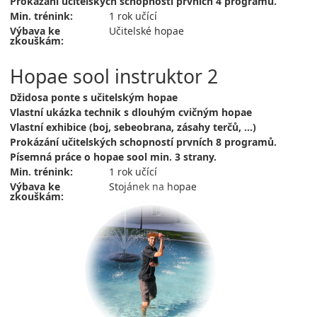
Prokázání učitelských schopností prvních 4 programů.
Min. trénink:
1 rok učící
Výbava ke
Učitelské hopae
zkouškám:
Hopae sool instruktor 2
Džidosa ponte s učitelským hopae
Vlastní ukázka technik s dlouhým cvičným hopae
Vlastní exhibice (boj, sebeobrana, zásahy terčů, ...)
Prokázání učitelských schopností prvních 8 programů.
Písemná práce o hopae sool min. 3 strany.
Min. trénink:
1 rok učící
Výbava ke
Stojánek na hopae
zkouškám: