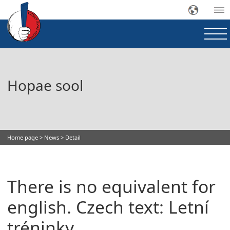
Hopae sool
Home page
>
News
> Detail
There is no equivalent for
english. Czech text: Letní
tréninky